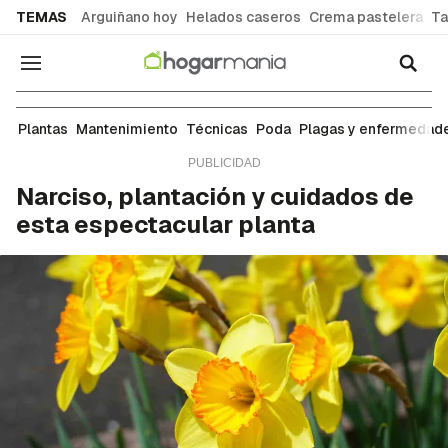
common.go-to-content
TEMAS
Arguiñano hoy
Helados caseros
Crema pastelera
Ta
Navegación
Plantas
Plantas
Mantenimiento
Técnicas
Poda
Plagas y enfermedad
Narciso, plantación y cuidados de
esta espectacular planta