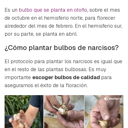
iniciar sesión con tu cuenta de Hogarmanía.
Es un
bulbo que se planta en otoño
, sobre el mes
ACEPTAR
INICIAR SESIÓN
CANCELAR
de octubre en el hemisferio norte, para florecer
alrededor del mes de febrero. En el hemisferio sur,
por su parte, se planta en abril.
¿Cómo plantar bulbos de narcisos?
El protocolo para plantar los narcisos es igual que
en el resto de las plantas bulbosas. Es muy
importante
escoger bulbos de calidad
para
asegurarnos el éxito de la floración.