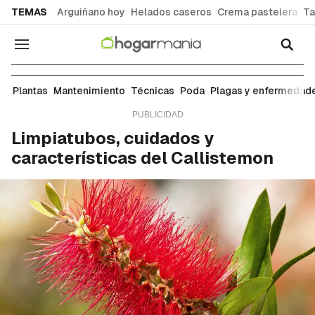
common.go-to-content
TEMAS
Arguiñano hoy
Helados caseros
Crema pastelera
Ta
Navegación
Mantenimiento
Plantas
Mantenimiento
Técnicas
Poda
Plagas y enfermedad
Limpiatubos, cuidados y
características del Callistemon