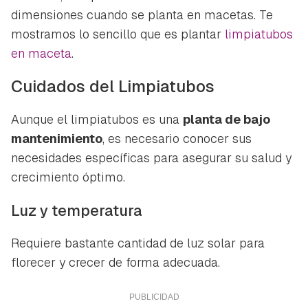
Para poder guardar como favorito, primero has de
Gracias por suscribirte a nuestro boletín.
dimensiones cuando se planta en macetas. Te
iniciar sesión con tu cuenta de Hogarmanía.
mostramos lo sencillo que es plantar
limpiatubos
ACEPTAR
en maceta
.
INICIAR SESIÓN
CANCELAR
Cuidados del Limpiatubos
Aunque el limpiatubos es una
planta de bajo
mantenimiento
, es necesario conocer sus
necesidades específicas para asegurar su salud y
crecimiento óptimo.
Luz y temperatura
Requiere bastante cantidad de luz solar para
florecer y crecer de forma adecuada.