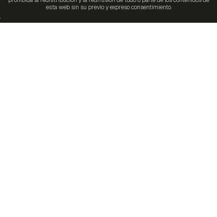
prohibida la redistribución y la redifusión de todo o parte de los contenidos de
esta web sin su previo y expreso consentimiento.