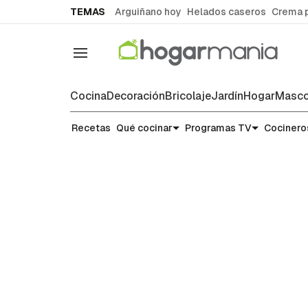
common.go-to-content
TEMAS
Arguiñano hoy
Helados caseros
Crema 
Navegación
Cocina
Decoración
Bricolaje
Jardín
Hogar
Masco
Noticias y tendencias gastronó
Recetas
Qué cocinar
Programas TV
Cocinero