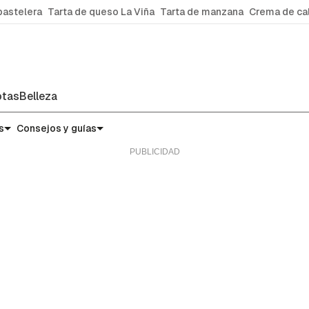
pastelera
Tarta de queso La Viña
Tarta de manzana
Crema de ca
tas
Belleza
micas
s
Consejos y guías