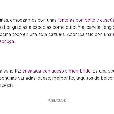
ta de Hogarmanía.
ACEPTAR
INICIAR SESIÓN
CANCELAR
 lunes, empezamos con unas
lentejas con pollo y cuscú
sabor gracias a especias como cúrcuma, canela, jengi
cocina todo en una sola cazuela. Acompáñalo con una
lechuga
.
a sencilla:
ensalada con queso y membrillo
. Es una op
lechugas variadas, queso, membrillo, taquitos de beicon
buesas.