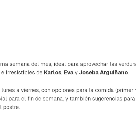
tima semana del mes, ideal para aprovechar las verdu
e irresistibles de
Karlos
,
Eva
y
Joseba Arguiñano
.
 lunes a viernes, con opciones para la comida (primer y
al para el fin de semana, y también sugerencias para 
 postre.
rdar como favorito
Contenido enviado
poder guardar como favorito, primero has de iniciar sesión con 
Gracias por suscribirte a nuestro boletín.