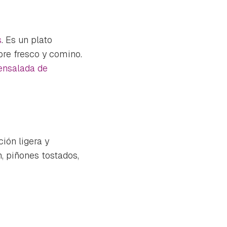
s
. Es un plato
bre fresco y comino.
ensalada de
ción ligera y
, piñones tostados,