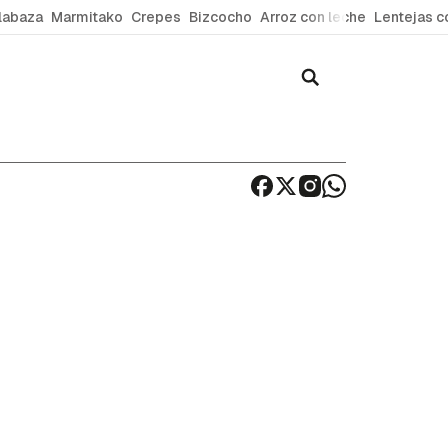
labaza
Marmitako
Crepes
Bizcocho
Arroz con leche
Lentejas c