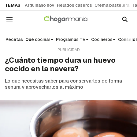
common.go-to-content
TEMAS
Arguiñano hoy
Helados caseros
Crema pastelera
Ta
Navegación
Escuela de cocina: trucos y consejos para el día 
Recetas
Qué cocinar
Programas TV
Cocineros
Consejos
¿Cuánto tiempo dura un huevo
cocido en la nevera?
Lo que necesitas saber para conservarlos de forma
segura y aprovecharlos al máximo