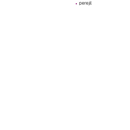
·
cuen
perejil