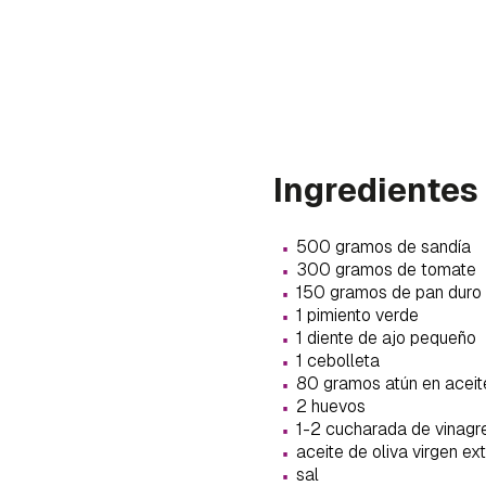
Ingredientes
·
500 gramos de sandía
·
300 gramos de tomate
·
150 gramos de pan duro
·
1 pimiento verde
·
1 diente de ajo pequeño
·
1 cebolleta
·
80 gramos atún en aceit
·
2 huevos
Gua
·
1-2 cucharada de vinagr
·
aceite de oliva virgen ex
·
Para 
sal