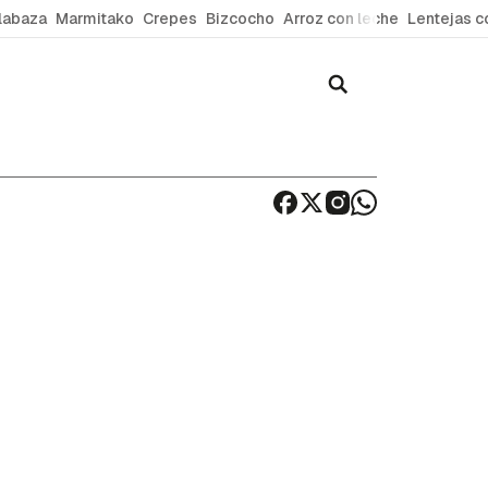
labaza
Marmitako
Crepes
Bizcocho
Arroz con leche
Lentejas c