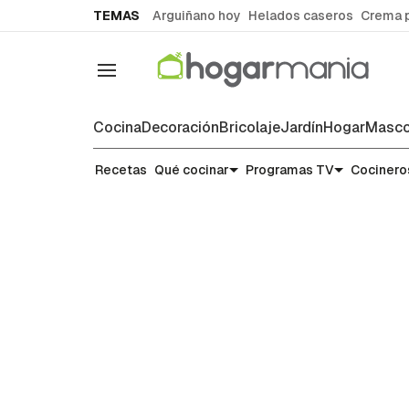
common.go-to-content
TEMAS
Arguiñano hoy
Helados caseros
Crema 
Navegación
Cocina
Decoración
Bricolaje
Jardín
Hogar
Masco
Recetas
Recetas
Qué cocinar
Programas TV
Cocinero