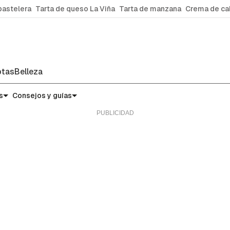
pastelera
Tarta de queso La Viña
Tarta de manzana
Crema de ca
tas
Belleza
s
Consejos y guías