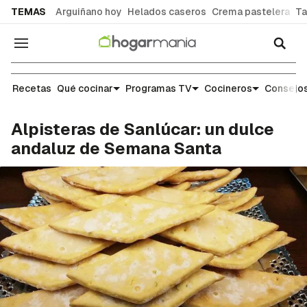
common.go-to-content
TEMAS
Arguiñano hoy
Helados caseros
Crema pastelera
Ta
Navegación
Recetas
Recetas
Qué cocinar
Programas TV
Cocineros
Consejos
Alpisteras de Sanlúcar: un dulce
andaluz de Semana Santa