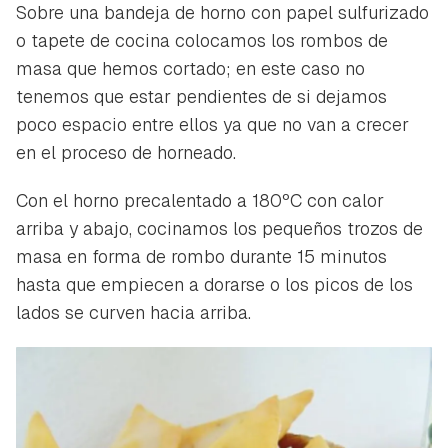
Sobre una bandeja de horno con papel sulfurizado
o tapete de cocina colocamos los rombos de
masa que hemos cortado; en este caso no
tenemos que estar pendientes de si dejamos
poco espacio entre ellos ya que no van a crecer
en el proceso de horneado.
Con el horno precalentado a 180ºC con calor
Guardar como favorito
Contenido enviado
arriba y abajo, cocinamos los pequeños trozos de
Para poder guardar como favorito, primero has de
masa en forma de rombo durante 15 minutos
Gracias por suscribirte a nuestro boletín.
iniciar sesión con tu cuenta de Hogarmanía.
hasta que empiecen a dorarse o los picos de los
lados se curven hacia arriba.
ACEPTAR
INICIAR SESIÓN
CANCELAR