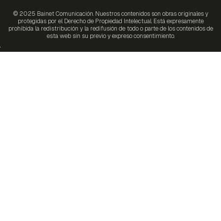
© 2025 Bainet Comunicación. Nuestros contenidos son obras originales y
protegidas por el Derecho de Propiedad Intelectual. Está expresamente
prohibida la redistribución y la redifusión de todo o parte de los contenidos de
esta web sin su previo y expreso consentimiento.