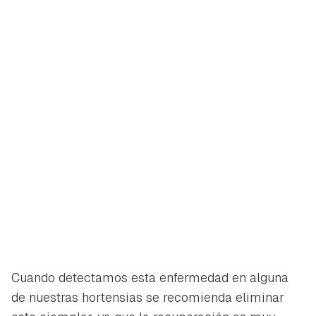
iniciar sesión con tu cuenta de Hogarmanía.
ACEPTAR
INICIAR SESIÓN
CANCELAR
Cuando detectamos esta enfermedad en alguna
de nuestras hortensias se recomienda eliminar