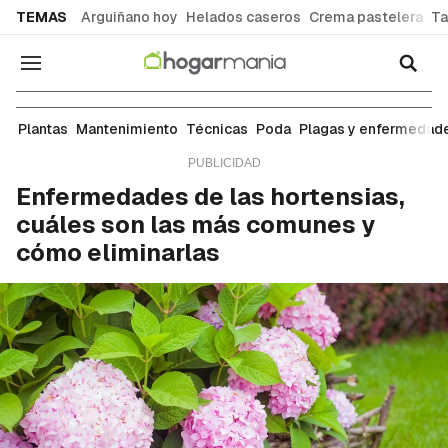
common.go-to-content
TEMAS
Arguiñano hoy
Helados caseros
Crema pastelera
Ta
Navegación
Plagas y enfermedades
Plantas
Mantenimiento
Técnicas
Poda
Plagas y enfermedad
Enfermedades de las hortensias,
cuáles son las más comunes y
cómo eliminarlas