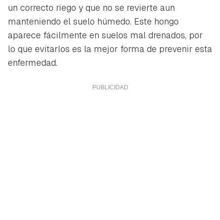
un correcto riego y que no se revierte aun
manteniendo el suelo húmedo. Este hongo
aparece fácilmente en suelos mal drenados, por
lo que evitarlos es la mejor forma de prevenir esta
enfermedad.
Guardar como favorito
Contenido enviado
Para poder guardar como favorito, primero has de
Gracias por suscribirte a nuestro boletín.