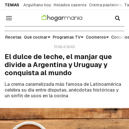
common.go-to-content
TEMAS
Arguiñano hoy
Helados caseros
Crema pastelera
Ta
Navegación
Noticias y tendencias gastronómicas
Recetas
Qué cocinar
Programas TV
Cocineros
Consejos
El dulce de leche, el manjar que
divide a Argentina y Uruguay y
conquista al mundo
La crema caramelizada más famosa de Latinoamérica
celebra su día entre disputas, anécdotas históricas y
un sinfín de usos en la cocina