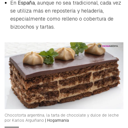
En
España
, aunque no sea tradicional, cada vez
se utiliza más en repostería y heladería,
especialmente como relleno o cobertura de
bizcochos y tartas.
Guardar como favorito
Contenido enviado
Para poder guardar como favorito, primero has de
Gracias por suscribirte a nuestro boletín.
iniciar sesión con tu cuenta de Hogarmanía.
ACEPTAR
INICIAR SESIÓN
CANCELAR
Chocotorta argentina, la tarta de chocolate y dulce de leche
por Karlos Arguiñano
|
Hogarmanía