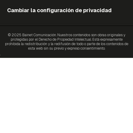
Cambiar la configuración de privacidad
© 2025 Bainet Comunicación. Nuestros contenidos son obras originales y
protegidas por el Derecho de Propiedad Intelectual. Está expresamente
prohibida la redistribución y la redifusión de todo o parte de los contenidos de
esta web sin su previo y expreso consentimiento.