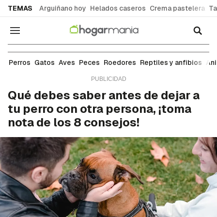
common.go-to-content
TEMAS
Arguiñano hoy
Helados caseros
Crema pastelera
Ta
Navegación
Perros
Perros
Gatos
Aves
Peces
Roedores
Reptiles y anfibios
An
Qué debes saber antes de dejar a
tu perro con otra persona, ¡toma
nota de los 8 consejos!