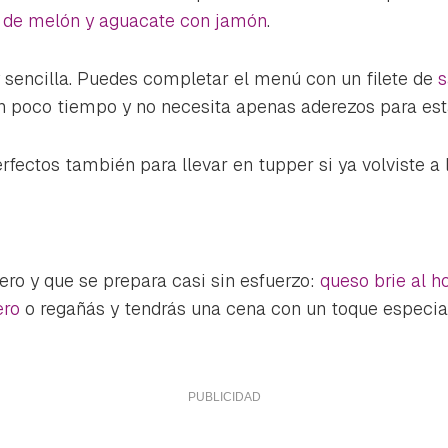
ta de Hogarmanía.
a de melón y aguacate con jamón
.
ACEPTAR
INICIAR SESIÓN
CANCELAR
 sencilla. Puedes completar el menú con un filete de
s
en poco tiempo y no necesita apenas aderezos para esta
ectos también para llevar en tupper si ya volviste a l
gero y que se prepara casi sin esfuerzo:
queso brie al h
ero
o regañás y tendrás una cena con un toque especial