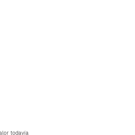
tu
alor todavía