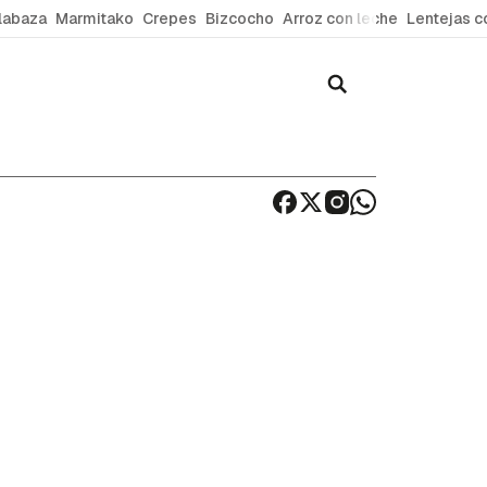
labaza
Marmitako
Crepes
Bizcocho
Arroz con leche
Lentejas c