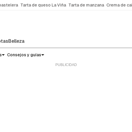
pastelera
Tarta de queso La Viña
Tarta de manzana
Crema de ca
tas
Belleza
micas
s
Consejos y guías