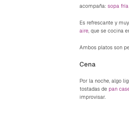
cuen
acompaña:
sopa frí
Es refrescante y muy
aire
, que se cocina 
Ambos platos son perf
Cena
Por la noche, algo li
tostadas de
pan cas
improvisar.