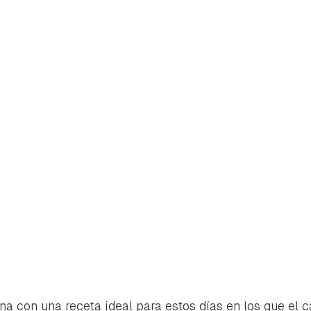
rdar como favorito
Contenido enviado
poder guardar como favorito, primero has de iniciar sesión con 
 con una receta ideal para estos días en los que el c
Gracias por suscribirte a nuestro boletín.