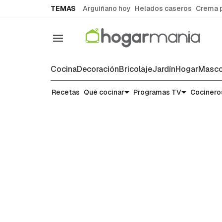
common.go-to-content
TEMAS
Arguiñano hoy
Helados caseros
Crema 
Navegación
Cocina
Decoración
Bricolaje
Jardín
Hogar
Masco
Noticias y tendencias gastronó
Recetas
Qué cocinar
Programas TV
Cocinero