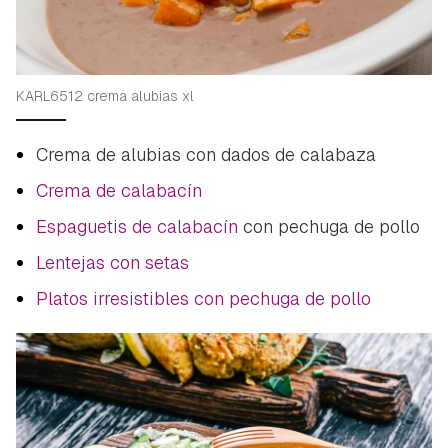
Guardar como favorito
Contenido enviado
KARL6512 crema alubias xl
Para poder guardar como favorito, primero has de
Gracias por suscribirte a nuestro boletín.
iniciar sesión con tu cuenta de Hogarmanía.
Crema de alubias con dados de calabaza
Crema de calabacín
ACEPTAR
INICIAR SESIÓN
CANCELAR
Espaguetis de calabacín
con pechuga de pollo
Lentejas con setas
Platos irresistibles con pechuga de pollo