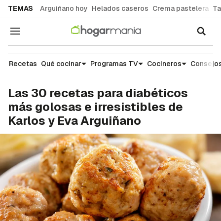
common.go-to-content
TEMAS
Arguiñano hoy
Helados caseros
Crema pastelera
Ta
Navegación
Recetas
Recetas
Qué cocinar
Programas TV
Cocineros
Consejos
Las 30 recetas para diabéticos
más golosas e irresistibles de
Karlos y Eva Arguiñano