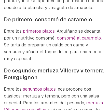
patata y foie. Un aperitivo de pan tostado con foie
dorado a la plancha y vinagreta de amapola.
De primero: consomé de caramelo
Entre los
primeros platos
, Arguiñano se decanta
por un nutritivo consomé:
consomé al caramelo
.
Se tarta de preparar un caldo con carne y
verduras y añadir el toque dulce para una receta
muy especial.
De segundo: merluza Villeroy y ternera
Bourguignon
Entre los
segundos platos
, nos propone dos
clásicos: merluza y ternera, pero con una salsa
especial. Para los amantes del pescado,
merluza
Villeroy con piquillos
, y si eres más de carne, te