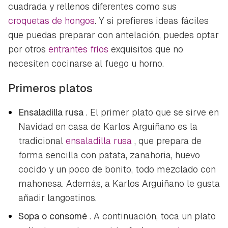
cuadrada y rellenos diferentes como sus
croquetas de hongos
. Y si prefieres ideas fáciles
que puedas preparar con antelación, puedes optar
por otros
entrantes fríos
exquisitos que no
necesiten cocinarse al fuego u horno.
Primeros platos
Ensaladilla rusa
. El primer plato que se sirve en
Navidad en casa de Karlos Arguiñano es la
tradicional
ensaladilla rusa
, que prepara de
forma sencilla con patata, zanahoria, huevo
cocido y un poco de bonito, todo mezclado con
Guardar como favorito
Contenido enviado
mahonesa. Además, a Karlos Arguiñano le gusta
Para poder guardar como favorito, primero has de
añadir langostinos.
Gracias por suscribirte a nuestro boletín.
iniciar sesión con tu cuenta de Hogarmanía.
Sopa o consomé
. A continuación, toca un plato
ACEPTAR