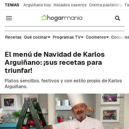
common.go-to-content
TEMAS
Arguiñano hoy
Helados caseros
Crema pastelera
Ta
Navegación
Cocina
Recetas
Qué cocinar
Programas TV
Cocineros
Consejos
El menú de Navidad de Karlos
Arguiñano: ¡sus recetas para
triunfar!
Platos sencillos, festivos y con estilo propio de Karlos
Arguiñano.