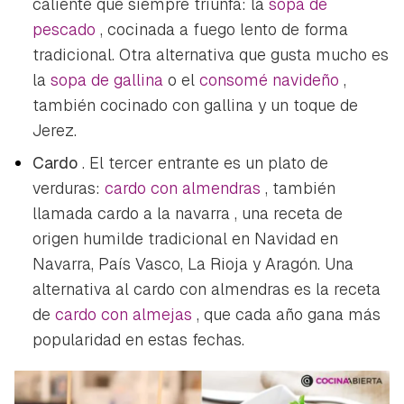
caliente que siempre triunfa: la
sopa de
INICIAR SESIÓN
CANCELAR
pescado
, cocinada a fuego lento de forma
tradicional. Otra alternativa que gusta mucho es
la
sopa de gallina
o el
consomé navideño
,
también cocinado con gallina y un toque de
Jerez.
Cardo
. El tercer entrante es un plato de
verduras:
cardo con almendras
, también
llamada
cardo a la navarra
, una receta de
origen humilde tradicional en Navidad en
Navarra, País Vasco, La Rioja y Aragón. Una
alternativa al cardo con almendras es la receta
de
cardo con almejas
, que cada año gana más
popularidad en estas fechas.