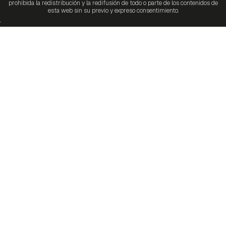
prohibida la redistribución y la redifusión de todo o parte de los contenidos de
esta web sin su previo y expreso consentimiento.