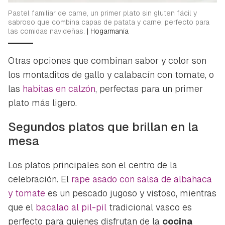
Para poder guardar como favorito, primero has de
Gracias por suscribirte a nuestro boletín.
Pastel familiar de carne, un primer plato sin gluten fácil y
iniciar sesión con tu cuenta de Hogarmanía.
sabroso que combina capas de patata y carne, perfecto para
las comidas navideñas.
|
Hogarmanía
ACEPTAR
INICIAR SESIÓN
CANCELAR
Otras opciones que combinan sabor y color son
los montaditos de gallo y calabacín con tomate, o
las
habitas en calzón
, perfectas para un primer
plato más ligero.
Segundos platos que brillan en la
mesa
Los platos principales son el centro de la
celebración. El
rape asado con salsa de albahaca
y tomate
es un pescado jugoso y vistoso, mientras
que el
bacalao al pil-pil
tradicional vasco es
perfecto para quienes disfrutan de la
cocina