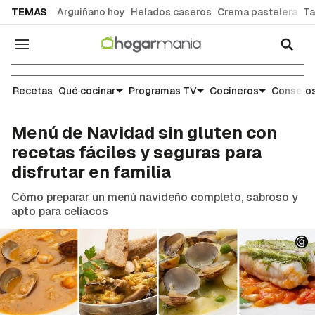
common.go-to-content
TEMAS
Arguiñano hoy
Helados caseros
Crema pastelera
Ta
Navegación
Cocina
Recetas
Qué cocinar
Programas TV
Cocineros
Consejos
Menú de Navidad sin gluten con
recetas fáciles y seguras para
disfrutar en familia
Cómo preparar un menú navideño completo, sabroso y
apto para celíacos