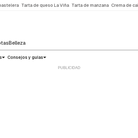
pastelera
Tarta de queso La Viña
Tarta de manzana
Crema de ca
tas
Belleza
s
Consejos y guías