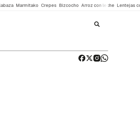
labaza
Marmitako
Crepes
Bizcocho
Arroz con leche
Lentejas c