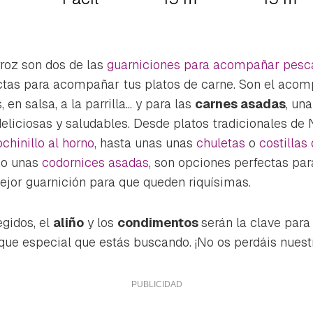
rroz son dos de las
guarniciones para acompañar pesc
ctas para acompañar tus platos de carne. Son el acom
en salsa, a la parrilla... y para las
carnes asadas
, una
liciosas y saludables. Desde platos tradicionales de
chinillo al horno
, hasta unas unas
chuletas
o
costillas
mo unas
codornices asadas
, son opciones perfectas par
jor guarnición para que queden riquísimas.
gidos, el
aliño
y los
condimentos
serán la clave para
toque especial que estás buscando. ¡No os perdáis nuest
rdar como favorito
Contenido enviado
poder guardar como favorito, primero has de iniciar sesión con 
Gracias por suscribirte a nuestro boletín.