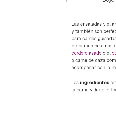
Las ensaladas y el a
y también son perfe
para carnes guisadas, 
preparaciones más de
cordero asado
o el
co
o carne de caza co
acompañar con la me
Los
ingredientes
ele
la carne y darle el 
Gua
Para 