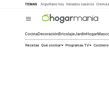
common.go-to-content
TEMAS
Arguiñano hoy
Helados caseros
Crema 
Navegación
Cocina
Decoración
Bricolaje
Jardín
Hogar
Masco
Recetas
Recetas
Qué cocinar
Programas TV
Cocinero