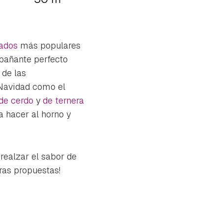
ados
más populares
pañante perfecto
 de las
 Navidad como el
 de cerdo
y
de ternera
a hacer al horno y
 realzar el sabor de
ras propuestas!
tu