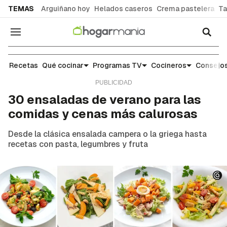
common.go-to-content
TEMAS
Arguiñano hoy
Helados caseros
Crema pastelera
Ta
Navegación
Recetas
Recetas
Qué cocinar
Programas TV
Cocineros
Consejos
30 ensaladas de verano para las
comidas y cenas más calurosas
Desde la clásica ensalada campera o la griega hasta
recetas con pasta, legumbres y fruta