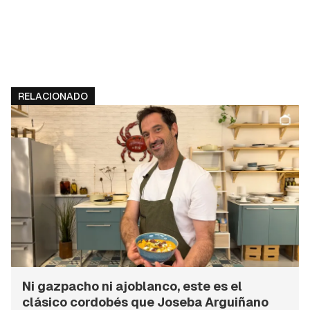
RELACIONADO
Guardar como favorito
Contenido enviado
Ni gazpacho ni ajoblanco, este es el
Para poder guardar como favorito, primero has de
clásico cordobés que Joseba Arguiñano
Gracias por suscribirte a nuestro boletín.