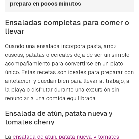
iniciar sesión con tu cuenta de Hogarmanía.
prepara en pocos minutos
ACEPTAR
INICIAR SESIÓN
CANCELAR
Ensaladas completas para comer o
llevar
Cuando una ensalada incorpora pasta, arroz,
cuscús, patatas o cereales deja de ser un simple
acompañamiento para convertirse en un plato
único. Estas recetas son ideales para preparar con
antelación y quedan bien para llevar al trabajo, a
la playa o disfrutar durante una excursión sin
renunciar a una comida equilibrada.
Ensalada de atún, patata nueva y
tomates cherry
La
ensalada de atún, patata nueva y tomates