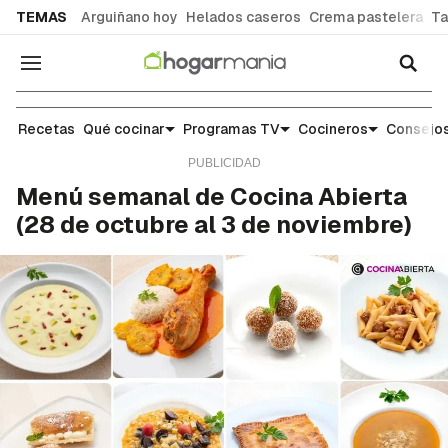
common.go-to-content
TEMAS
Arguiñano hoy
Helados caseros
Crema pastelera
Ta
Navegación
Menú semanal
Recetas
Qué cocinar
Programas TV
Cocineros
Consejos
Menú semanal de Cocina Abierta
(28 de octubre al 3 de noviembre)