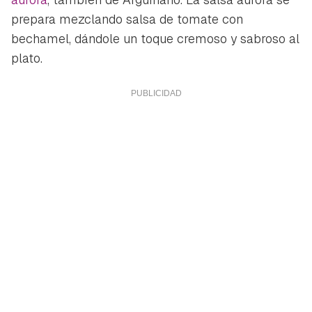
iniciar sesión con tu cuenta de Hogarmanía.
prepara mezclando salsa de tomate con
ACEPTAR
bechamel, dándole un toque cremoso y sabroso al
INICIAR SESIÓN
CANCELAR
plato.