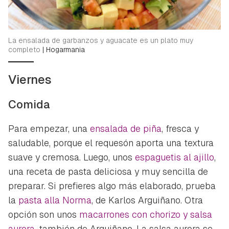
La ensalada de garbanzos y aguacate es un plato muy
completo
|
Hogarmania
Viernes
Comida
Para empezar, una
ensalada de piña
, fresca y
saludable, porque el requesón aporta una textura
suave y cremosa. Luego, unos
espaguetis al ajillo
,
una receta de pasta deliciosa y muy sencilla de
preparar. Si prefieres algo más elaborado, prueba
Guardar como favorito
la
pasta alla Norma
, de Karlos Arguiñano. Otra
Contenido enviado
opción son unos
macarrones con chorizo y salsa
Para poder guardar como favorito, primero has de
Gracias por suscribirte a nuestro boletín.
aurora
, también de Arguiñano. La salsa aurora se